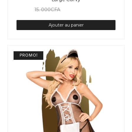
15. 000
CFA
12. 000
CFA
N/A
Ajouter au panier
PROMO!