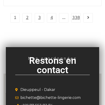
Restons en
Nos coordonnées
contact
Dieuppeul - Dakar
bichette@bichette-lingerie.com
+221 77 553 73 74