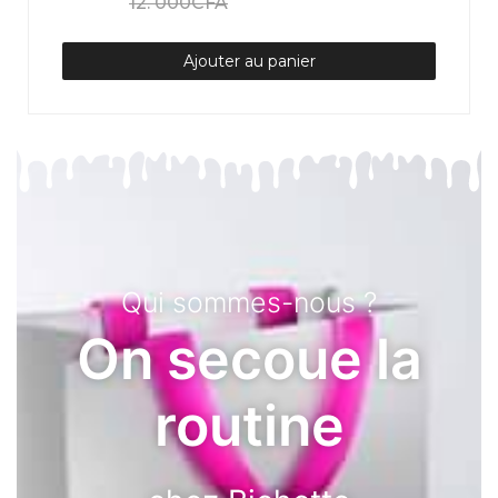
12. 000
CFA
10. 000
CFA
N/A
Ajouter au panier
Qui sommes-nous ?
On ose
chez Bichette
EN SAVOIR PLUS
SHOP NOW