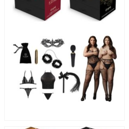
Coffret Le Désir Sexy Lingerie Calendrier 8 Days Queen Size