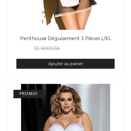
Penthouse Déguisement 3 Pièces L/XL
12. 500
CFA
10. 000
CFA
N/A
Ajouter au panier
PROMO!