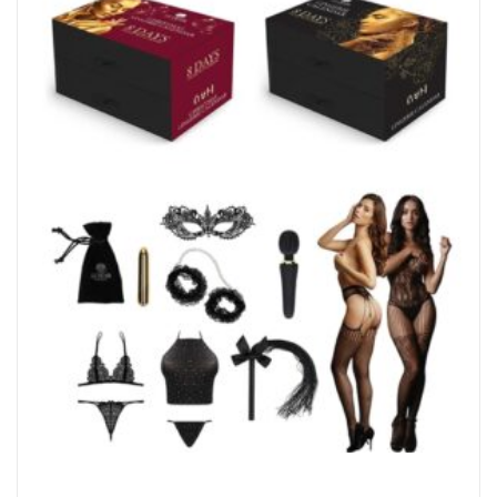
Coffret Le Désir Sexy Lingerie Calendrier 8 Days Taille S/M
1
2
3
4
…
338