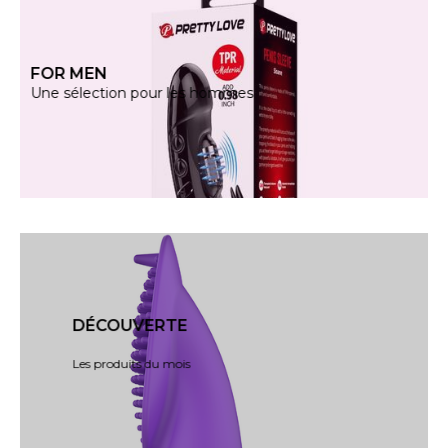
SHOP NOW
FOR MEN
Des produits pour sortir de la routine
Une sélection pour les hommes
VOIR PLUS
SUMMER SALE
DÉCOUVERTE
Soyons curieux et découvrons le meilleur du
plaisir.
Les produits du mois
GO