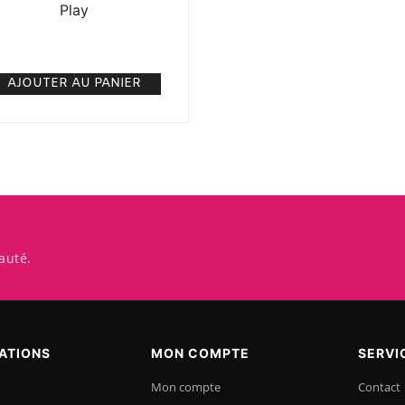
Play
5. 000
CFA
N/A
AJOUTER AU PANIER
auté.
ATIONS
MON COMPTE
SERVI
Mon compte
Contact