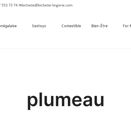
 553 73 74
✉
bichette@bichette-lingerie.com
énégalaise
Sextoys
Comestible
Bien-Être
For
plumeau