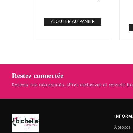
5. 000
CFA
N/A
AJOUTER AU PANIER
Restez connectée
Recevez nos nouveautés, offres exclusives et conseils be
INFORM
À propos