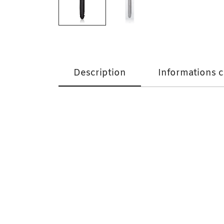
Description
Informations 
Black Jack Gode Double Pénétration Noir 3
™.
Les tailles :
Diamètre : 4 cm
Longueur d’insertion : 30 cm
Longueur totale : 30 cm