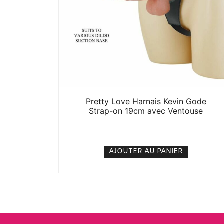
Pretty Love Harnais Kevin Gode
Strap-on 19cm avec Ventouse
25. 000
CFA
N/A
AJOUTER AU PANIER