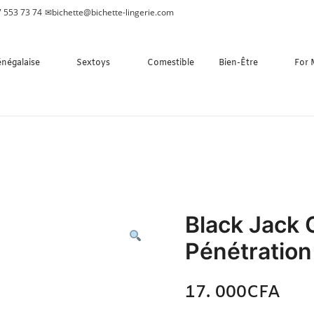
 553 73 74
✉
bichette@bichette-lingerie.com
énégalaise
Sextoys
Comestible
Bien-Être
For
Black Jack
Pénétration
17. 000
CFA
N/A