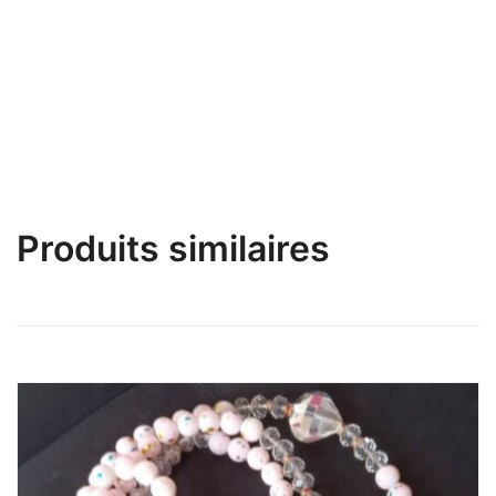
Ceinture en Perles/ Ferr/ Bine-Bine Hard Noir
SeductionSéduction a la sénégalaise
Produits similaires