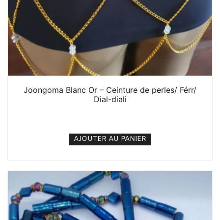
Joongoma Blanc Or – Ceinture de perles/ Férr/
Dial-diali
8. 000
CFA
N/A
AJOUTER AU PANIER