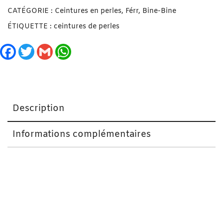
CATÉGORIE :
Ceintures en perles, Férr, Bine-Bine
ÉTIQUETTE :
ceintures de perles
Facebook
Twitter
Gmail
WhatsApp
Description
Informations complémentaires
Ceinture en Perles/ Ferr/ Dial-Diali Drianké Bleu