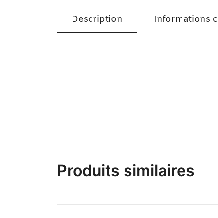
Description
Informations 
Ceinture en perles / Ferr/ Dial-Diali Pluie d
Séduction à la sénégalaise.
Produits similaires