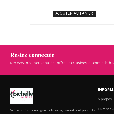
5. 000
CFA
N/A
AJOUTER AU PANIER
Restez connectée
Recevez nos nouveautés, offres exclusives et conseils be
INFORM
À propos
Livraison 
Votre boutique en ligne de lingerie, bien-être et produits