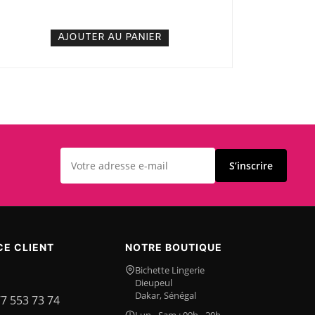
5. 000
CFA
N/A
AJOUTER AU PANIER
S’inscrire
CE CLIENT
NOTRE BOUTIQUE
Bichette Lingerie
Dieupeul
Dakar, Sénégal
77 553 73 74