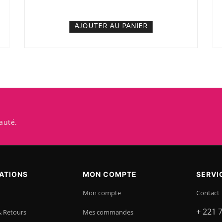
3. 500
CFA
N/A
AJOUTER AU PANIER
auté.
ATIONS
MON COMPTE
SERVI
Mon compte
Contact
+ 221 
& Retours
Mes commandes