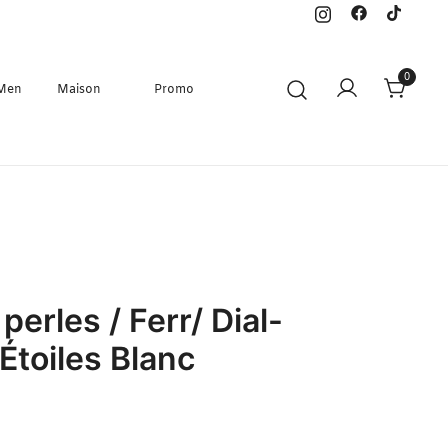
0
 Men
Maison
Promo
perles / Ferr/ Dial-
’Étoiles Blanc