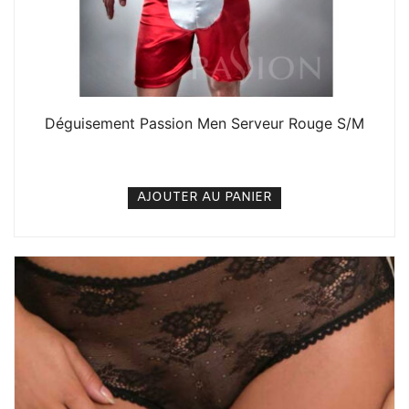
Déguisement Passion Men Serveur Rouge S/M
15. 000
CFA
N/A
AJOUTER AU PANIER