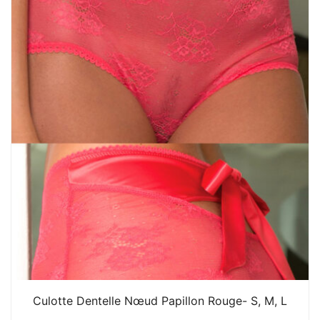
Culotte Dentelle Nœud Papillon Rouge- S, M, L