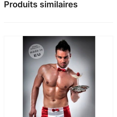
Produits similaires