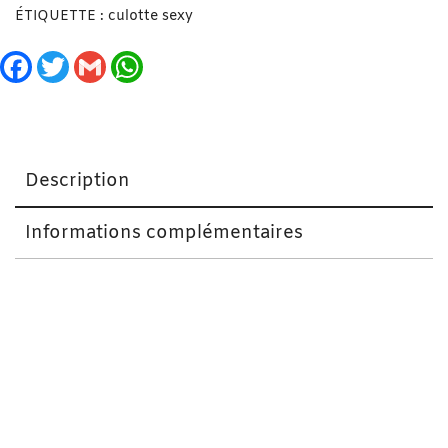
ÉTIQUETTE :
culotte sexy
Facebook
Twitter
Gmail
WhatsApp
Description
Informations complémentaires
Culottes Sexy et confortables pour mettre vos
courbes en valeur