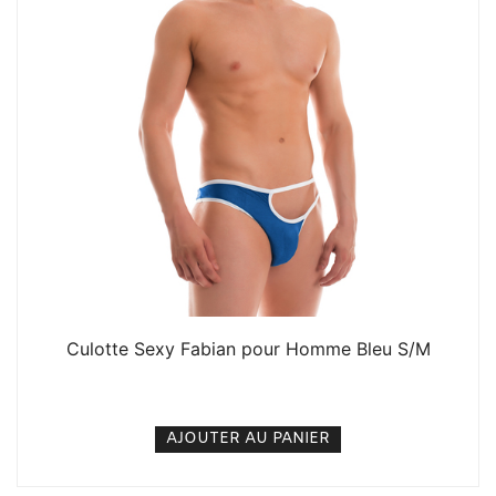
Culotte Sexy Fabian pour Homme Bleu S/M
3. 500
CFA
N/A
AJOUTER AU PANIER