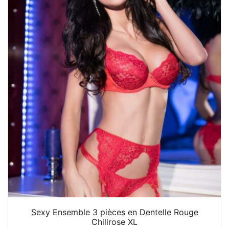
Sexy Ensemble 3 pièces en Dentelle Rouge
Chilirose XL