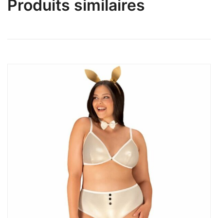
Produits similaires