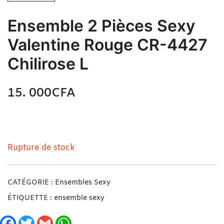
Ensemble 2 Pièces Sexy
Valentine Rouge CR-4427
Chilirose L
15. 000
CFA
N/A
Ensemble Sexy Valentine Rouge CR-4427 Chilirose L
Rupture de stock
CATÉGORIE :
Ensembles Sexy
ÉTIQUETTE :
ensemble sexy
Facebook
Twitter
Gmail
WhatsApp