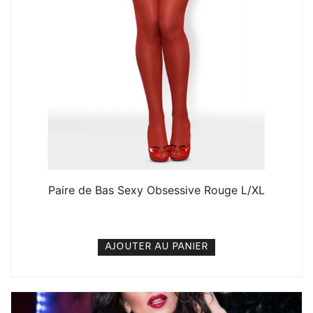
Paire de Bas Sexy Obsessive Rouge L/XL
6. 000
CFA
N/A
AJOUTER AU PANIER