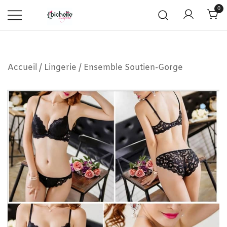
0
Accueil
/
Lingerie
/
Ensemble Soutien-Gorge