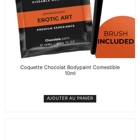
Coquette Chocolat Bodypaint Comestible
10ml
4. 000
CFA
N/A
AJOUTER AU PANIER