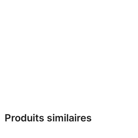
chaleur érotiquement chargée.
Caractéristiques:
Testé dermatologiquement
Soluble dans l’eau; se lave facilement
Incolore et non gras
100 ml
Produits similaires