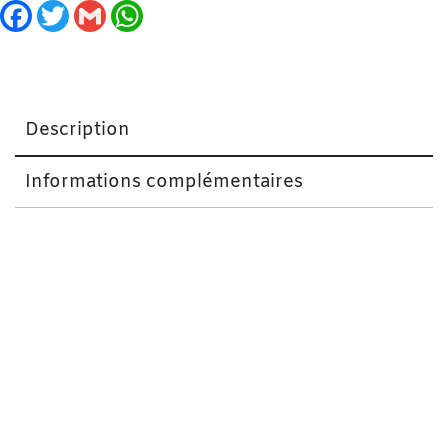
Facebook
Twitter
Gmail
WhatsApp
Description
Informations complémentaires
Eros Gel de Massage Chauffant et Comestible
Caramel 100 ml
Le Gel de Massage EROS est idéal pour un massage
sensuel et séduisant.
Soufflez doucement sur les endroits où le gel
parfumé fruité a été frotté, créant une sensation de