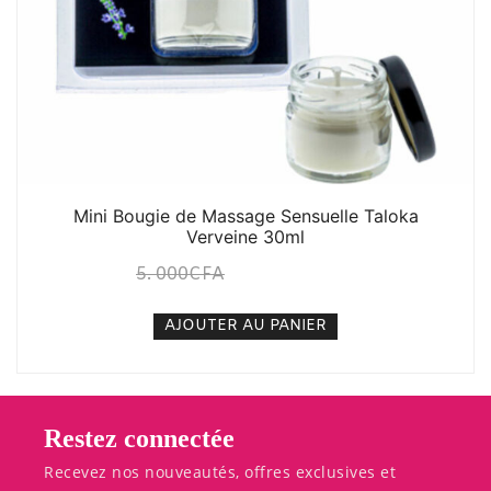
Mini Bougie de Massage Sensuelle Taloka
Verveine 30ml
5. 000
CFA
3. 000
CFA
N/A
AJOUTER AU PANIER
Restez connectée
Recevez nos nouveautés, offres exclusives et