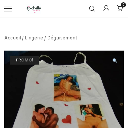
0
Accueil
/
Lingerie
/
Déguisement
PROMO!