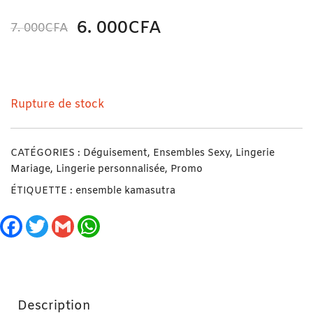
6. 000
CFA
7. 000
CFA
N/A
Hot Ensemble Kamasutra Blanc Taille Standard
Rupture de stock
CATÉGORIES :
Déguisement
,
Ensembles Sexy
,
Lingerie
Mariage
,
Lingerie personnalisée
,
Promo
ÉTIQUETTE :
ensemble kamasutra
Facebook
Twitter
Gmail
WhatsApp
Description