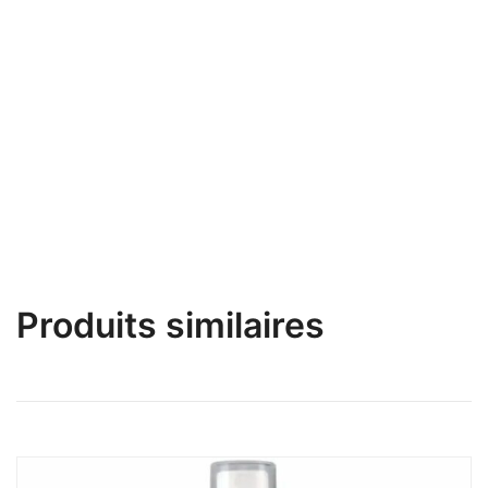
le corps et laissez la magie opérer. A votre
convenance vous pourrez soufflez, massez,
embrassez, lechez ou tout en même temps. Avec
ce
berlingot huile de massage mojito chauffant
, vos
soirées ne seront plus les mêmes.
Produits similaires