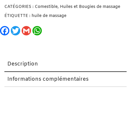
CATÉGORIES :
Comestible
,
Huiles et Bougies de massage
ÉTIQUETTE :
huile de massage
Facebook
Twitter
Gmail
WhatsApp
Description
Informations complémentaires
Huile de Massage Mojito – Love me Tender 10 ml
Petit, mignon, coquin, le
berlingot huile de massage
mojito
de 10ml pourra vous suivre partout. Déposez
une dose d’
huile de massage mojito
sans paraben sur