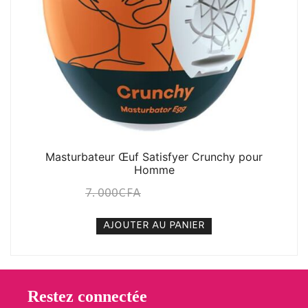
Masturbateur Œuf Satisfyer Crunchy pour
Homme
7. 000
CFA
5. 000
CFA
N/A
AJOUTER AU PANIER
Restez connectée