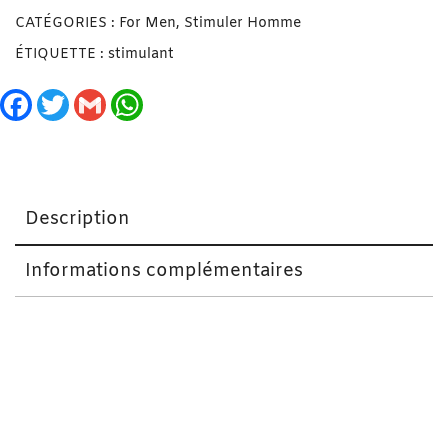
CATÉGORIES :
For Men
,
Stimuler Homme
ÉTIQUETTE :
stimulant
Facebook
Twitter
Gmail
WhatsApp
Description
Informations complémentaires
INTT Liquid Vibrator 15ml Saveur Fraise Unisexe est
un produit développé avec les atouts des plantes de
la forêt amazonienne, avec une délicieuse saveur de
menthe.