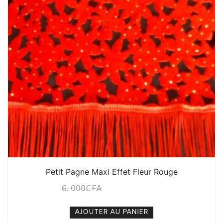
Petit Pagne Maxi Effet Fleur Rouge
6. 000
CFA
5. 000
CFA
N/A
AJOUTER AU PANIER