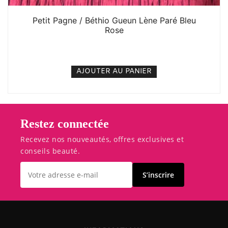
Petit Pagne / Béthio Gueun Lène Paré Bleu
Rose
5. 000
CFA
N/A
AJOUTER AU PANIER
Restez connectée
Recevez nos nouveautés, offres exclusives et
conseils beauté.
S’inscrire