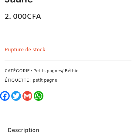
2. 000
CFA
N/A
Joli Petit Pagne/ Béthio Jaune
Rupture de stock
CATÉGORIE :
Petits pagnes/ Béthio
ÉTIQUETTE :
petit pagne
Facebook
Twitter
Gmail
WhatsApp
Description