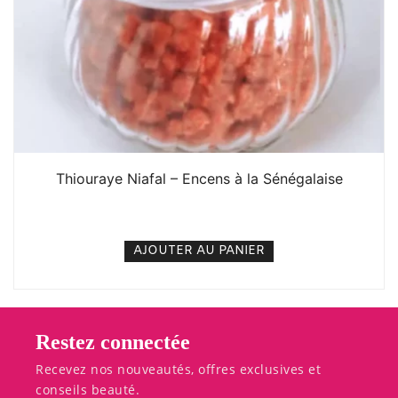
Thiouraye Niafal – Encens à la Sénégalaise
3. 000
CFA
N/A
AJOUTER AU PANIER
Restez connectée
Recevez nos nouveautés, offres exclusives et
conseils beauté.