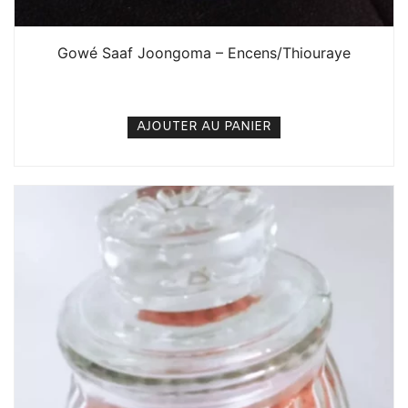
Gowé Saaf Joongoma – Encens/Thiouraye
2. 000
CFA
N/A
AJOUTER AU PANIER