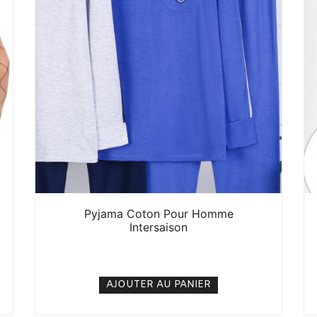
Pyjama Coton Pour Homme
Intersaison
12. 000
CFA
N/A
AJOUTER AU PANIER