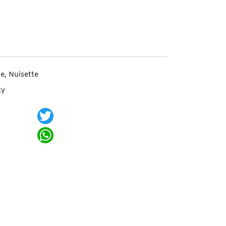
e Vert + Déshabillé
le
,
Nuisette
xy
Twitter
WhatsApp