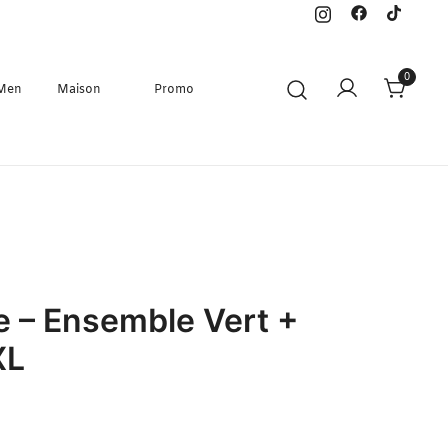
0
 Men
Maison
Promo
e – Ensemble Vert +
XL