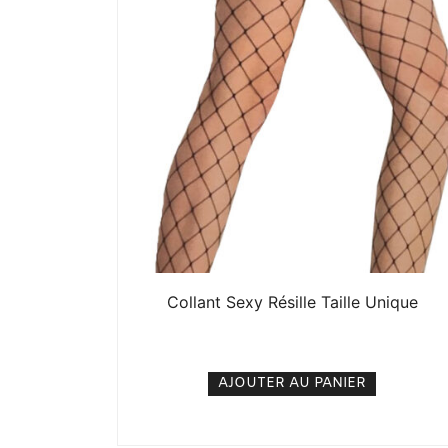
Collant Sexy Résille Taille Unique
5. 000
CFA
N/A
AJOUTER AU PANIER