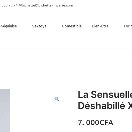
 553 73 74
✉
bichette@bichette-lingerie.com
énégalaise
Sextoys
Comestible
Bien-Être
For
La Sensuell
Déshabillé 
7. 000
CFA
N/A