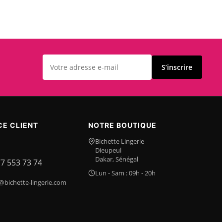
S’inscrire
CE CLIENT
NOTRE BOUTIQUE
Bichette Lingerie
Dieupeul
Dakar, Sénégal
77 553 73 74
Lun - Sam : 09h - 20h
@bichette-lingerie.com