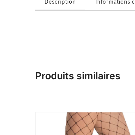
Description
Informations 
La Sensuelle – Ensemble Vert + Déshabillé
Produits similaires