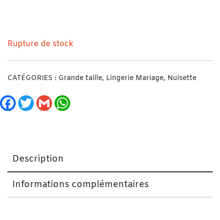
Nuisette Sensuelle + Déshabillé Divine Blanc XL
Rupture de stock
CATÉGORIES :
Grande taille
,
Lingerie Mariage
,
Nuisette
Facebook
Twitter
Gmail
WhatsApp
Description
Informations complémentaires
Nuisette Sensuelle + Déshabillé Divine Blanc XL