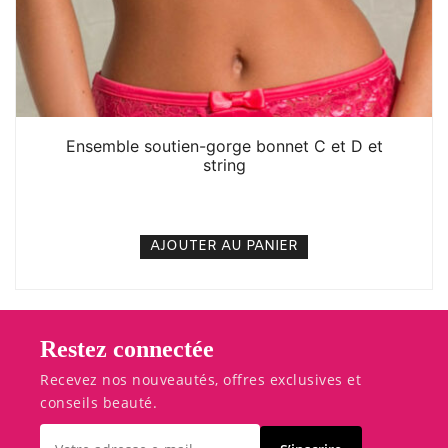
Ensemble soutien-gorge bonnet C et D et
string
6. 000
CFA
N/A
AJOUTER AU PANIER
Restez connectée
Recevez nos nouveautés, offres exclusives et
conseils beauté.