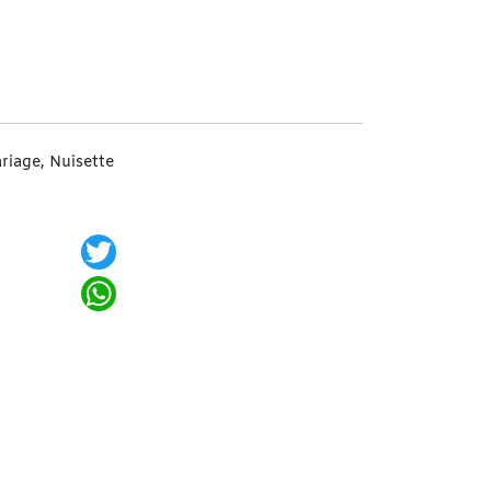
éshabillé Divine Rose M
ariage
,
Nuisette
Twitter
WhatsApp