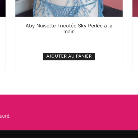
Aby Nuisette Tricotée Sky Perlée à la
main
10. 000
CFA
N/A
AJOUTER AU PANIER
auté.