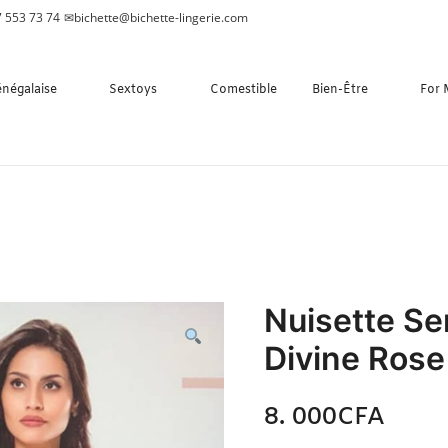
 553 73 74
✉
bichette@bichette-lingerie.com
énégalaise
Sextoys
Comestible
Bien-Être
For
Nuisette Se
Divine Ros
8. 000
CFA
N/A