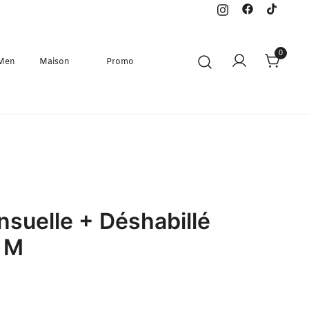
0
 Men
Maison
Promo
nsuelle + Déshabillé
e M