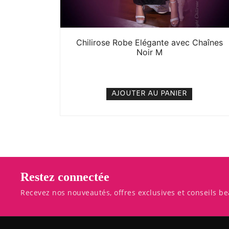
Chilirose Robe Elégante avec Chaînes
Noir M
20. 000
CFA
N/A
AJOUTER AU PANIER
Restez connectée
Recevez nos nouveautés, offres exclusives et conseils be