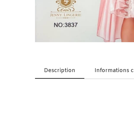
Description
Informations 
Nuisette Sensuelle + Déshabillé Divine Ro