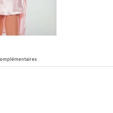
complémentaires
se M