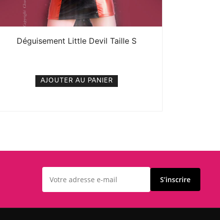
Déguisement Little Devil Taille S
15. 000
CFA
N/A
AJOUTER AU PANIER
S’inscrire