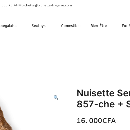
 553 73 74
✉
bichette@bichette-lingerie.com
énégalaise
Sextoys
Comestible
Bien-Être
For
Nuisette Se
857-che + S
16. 000
CFA
N/A