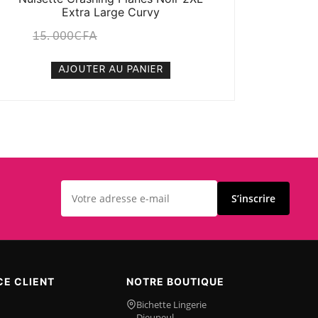
Extra Large Curvy
15. 000
CFA
12. 000
CFA
N/A
AJOUTER AU PANIER
S’inscrire
CE CLIENT
NOTRE BOUTIQUE
Bichette Lingerie
Dieupeul