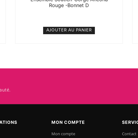
Rouge -Bonnet D
5. 000
CFA
N/A
AJOUTER AU PANIER
auté.
ATIONS
MON COMPTE
SERVI
Mon compte
Contact