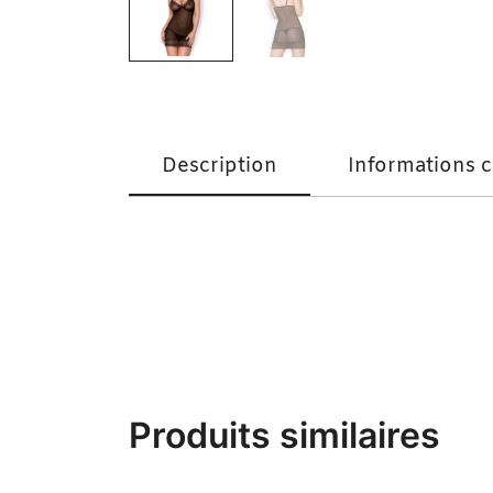
Description
Informations 
Nuisette Sensuelle Obsessive 857-che + St
Produits similaires