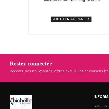
7. 500
CFA
N/A
AJOUTER AU PANIER
Restez connectée
Recevez nos nouveautés, offres exclusives et conseils be
INFORM
À propos