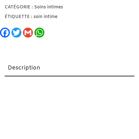
CATÉGORIE :
Soins intimes
ÉTIQUETTE :
soin intime
Facebook
Twitter
Gmail
WhatsApp
Description
Orgie Gel Intime Bio Aloe Vera 100 ml
Connu et utilisé depuis plus de 2000 ans, l’Aloe Vera
est l’ingrédient principal de ce gel intime. Une plante
connue pour ses nombreuses propriétés bénéfiques
dont deux très importantes: