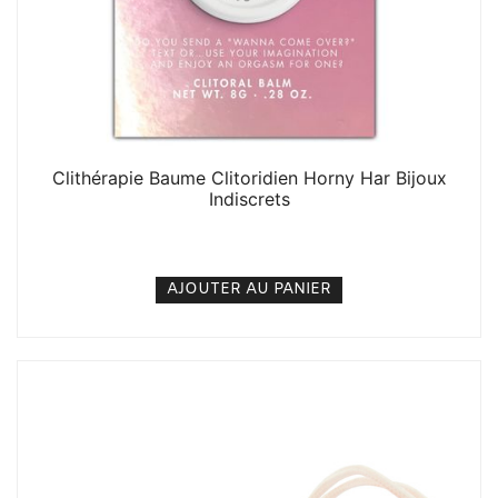
Clithérapie Baume Clitoridien Horny Har Bijoux
Indiscrets
7. 000
CFA
N/A
AJOUTER AU PANIER