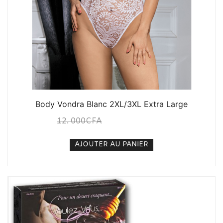
Body Vondra Blanc 2XL/3XL Extra Large
12. 000
CFA
10. 000
CFA
N/A
AJOUTER AU PANIER