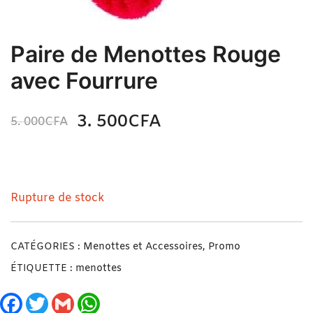
Paire de Menottes Rouge
avec Fourrure
3. 500
CFA
5. 000
CFA
N/A
Paire de Menottes Rouge avec Fourrure
Rupture de stock
CATÉGORIES :
Menottes et Accessoires
,
Promo
ÉTIQUETTE :
menottes
Facebook
Twitter
Gmail
WhatsApp