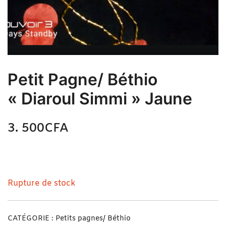
Petit Pagne/ Béthio
« Diaroul Simmi » Jaune
3. 500
CFA
N/A
Petit Pagne/ Béthio « Diaroul Simmi » Jaune
Rupture de stock
CATÉGORIE :
Petits pagnes/ Béthio