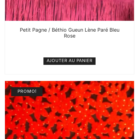
Petit Pagne / Béthio Gueun Lène Paré Bleu
Rose
5. 000
CFA
N/A
AJOUTER AU PANIER
PROMO!