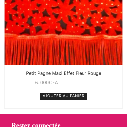
Petit Pagne Maxi Effet Fleur Rouge
6. 000
CFA
5. 000
CFA
N/A
AJOUTER AU PANIER
Restez connectée