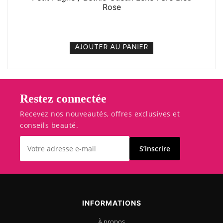
Rose
5. 000
CFA
N/A
AJOUTER AU PANIER
Restez connectée
Recevez nos nouveautés, offres exclusives et
conseils beauté.
S’inscrire
INFORMATIONS
À propos