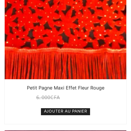
Petit Pagne Maxi Effet Fleur Rouge
6. 000
CFA
5. 000
CFA
N/A
AJOUTER AU PANIER