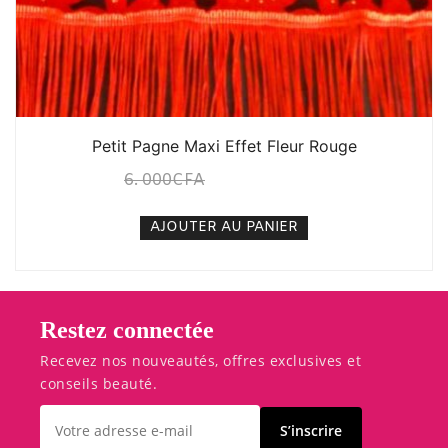
Petit Pagne Maxi Effet Fleur Rouge
6. 000
CFA
5. 000
CFA
N/A
AJOUTER AU PANIER
Restez connectée
Recevez nos nouveautés, offres exclusives et
conseils beauté.
S’inscrire