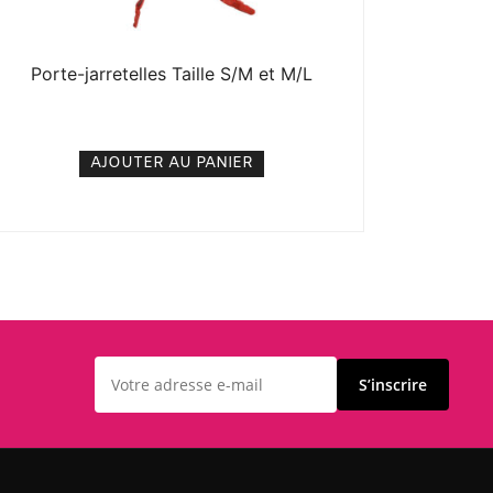
Porte-jarretelles Taille S/M et M/L
5. 000
CFA
N/A
AJOUTER AU PANIER
S’inscrire