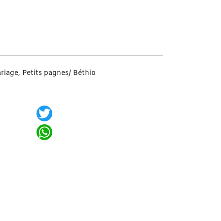
Notte Divina Doré
ariage
,
Petits pagnes/ Béthio
Twitter
WhatsApp