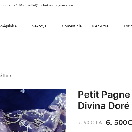
 553 73 74
✉
bichette@bichette-lingerie.com
énégalaise
Sextoys
Comestible
Bien-Être
For
éthio
Petit Pagne
Divina Doré
6. 500
C
7. 500
CFA