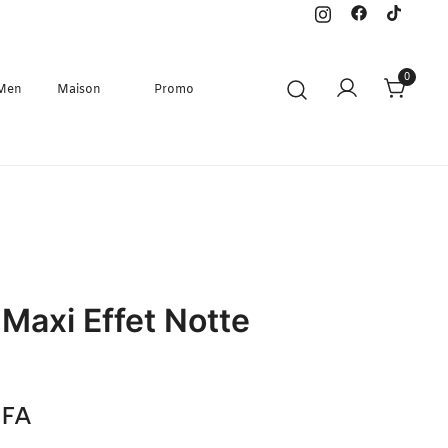
0
 Men
Maison
Promo
 Maxi Effet Notte
FA
N/A