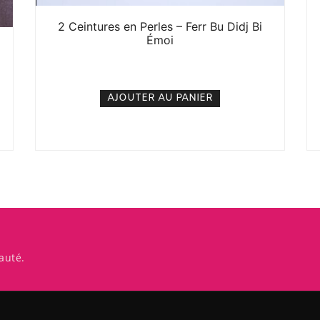
2 Ceintures en Perles – Ferr Bu Didj Bi
Émoi
5. 000
CFA
N/A
AJOUTER AU PANIER
auté.