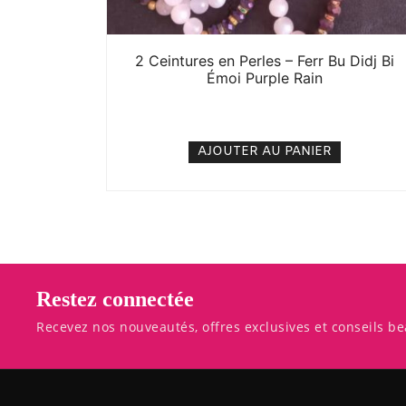
2 Ceintures en Perles – Ferr Bu Didj Bi
Émoi Purple Rain
5. 000
CFA
N/A
AJOUTER AU PANIER
Restez connectée
Recevez nos nouveautés, offres exclusives et conseils be