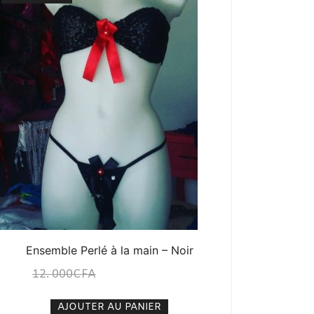
Ensemble Perlé à la main – Noir
12. 000
CFA
10. 000
CFA
N/A
AJOUTER AU PANIER