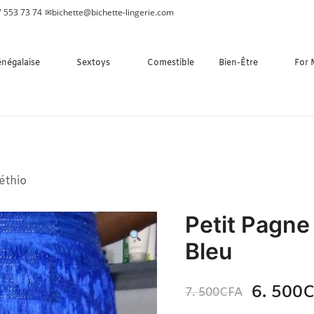
 553 73 74
✉
bichette@bichette-lingerie.com
énégalaise
Sextoys
Comestible
Bien-Être
For
éthio
Petit Pagne 
Bleu
6. 500
C
7. 500
CFA