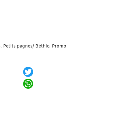
Vroudjj Bleu
s
,
Petits pagnes/ Béthio
,
Promo
Twitter
WhatsApp