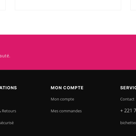
auté.
ATIONS
MON COMPTE
SERVI
Mon compte
Contact
+ 221 
& Retours
Mes commandes
sécurisé
bichette