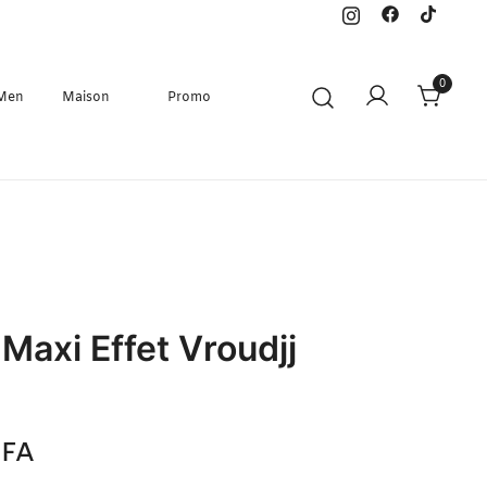
0
 Men
Maison
Promo
Maxi Effet Vroudjj
FA
N/A