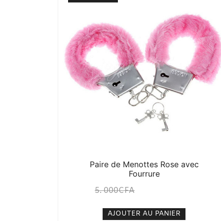
Paire de Menottes Rose avec
Fourrure
5. 000
CFA
3. 500
CFA
N/A
AJOUTER AU PANIER