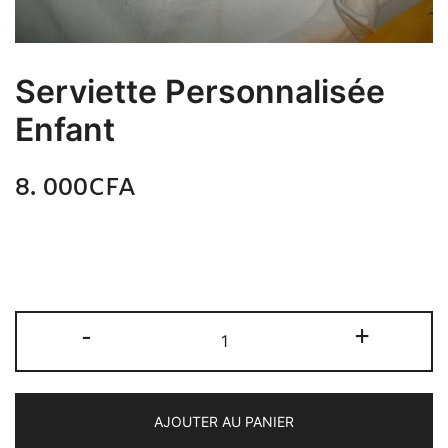
Serviette Personnalisée
Enfant
8. 000
CFA
N/A
Serviette Personnalisée. On y met le message de
votre choix.
-
+
AJOUTER AU PANIER