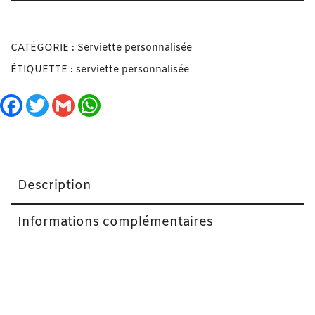
CATÉGORIE :
Serviette personnalisée
ÉTIQUETTE :
serviette personnalisée
Facebook
Twitter
Gmail
WhatsApp
Description
Informations complémentaires
Serviette Personnalisée. On y met le message de
votre choix.