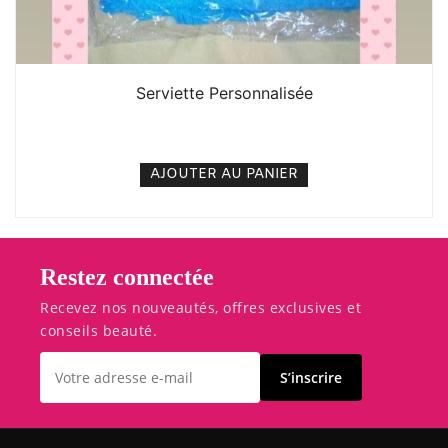
Serviette Personnalisée
10. 000
CFA
N/A
AJOUTER AU PANIER
Restez connectée
Recevez nos nouveautés, offres exclusives et
conseils beauté.
S’inscrire