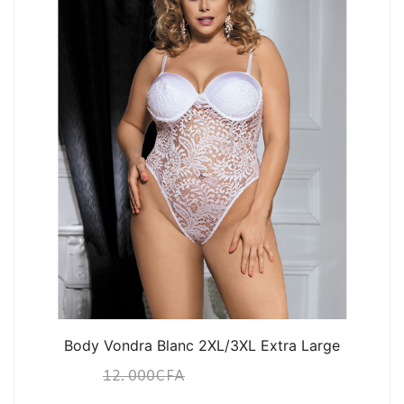
Body Vondra Blanc 2XL/3XL Extra Large
12. 000
CFA
10. 000
CFA
N/A