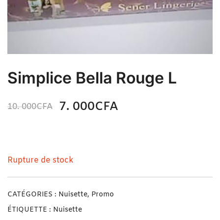
Simplice Bella Rouge L
7. 000
CFA
10. 000
CFA
N/A
Simplice Bella Rouge L
Rupture de stock
CATÉGORIES :
Nuisette
,
Promo
ÉTIQUETTE :
Nuisette