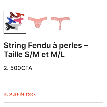
String Fendu à perles –
Taille S/M et M/L
2. 500
CFA
N/A
String Fendu à perles – Taille S/M et M/L
Rupture de stock