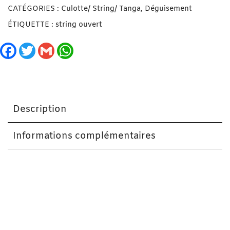
CATÉGORIES :
Culotte/ String/ Tanga
,
Déguisement
ÉTIQUETTE :
string ouvert
Facebook
Twitter
Gmail
WhatsApp
Description
Informations complémentaires
String Fendu à perles – Taille S/M et M/L