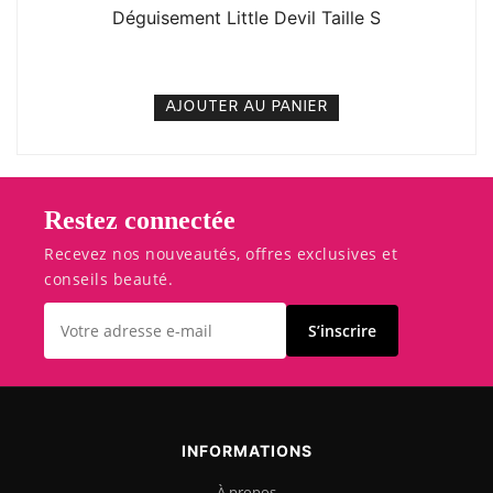
Déguisement Little Devil Taille S
15. 000
CFA
N/A
AJOUTER AU PANIER
Restez connectée
Recevez nos nouveautés, offres exclusives et
conseils beauté.
S’inscrire
INFORMATIONS
À propos