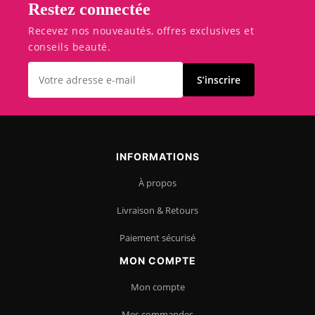
Restez connectée
Recevez nos nouveautés, offres exclusives et
conseils beauté.
S’inscrire
INFORMATIONS
À propos
Livraison & Retours
Paiement sécurisé
MON COMPTE
Mon compte
Mes commandes