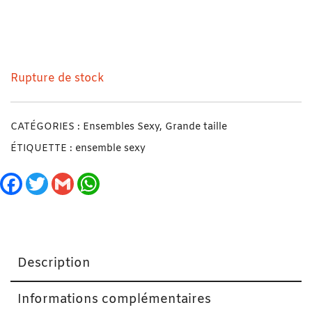
Subblime Ensemble Sexy Grande Taille Curvy Queen
Plus Noir
Rupture de stock
CATÉGORIES :
Ensembles Sexy
,
Grande taille
ÉTIQUETTE :
ensemble sexy
Facebook
Twitter
Gmail
WhatsApp
Description
Informations complémentaires