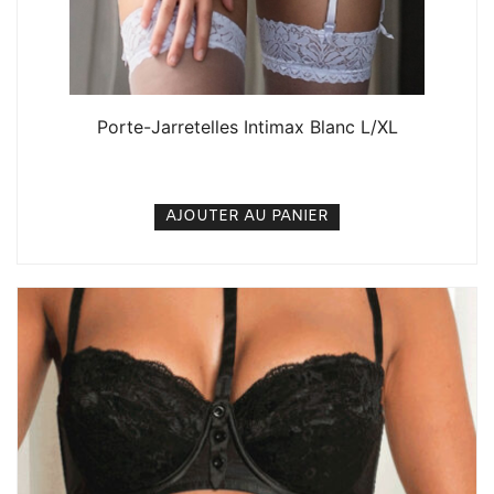
Porte-Jarretelles Intimax Blanc L/XL
7. 500
CFA
N/A
AJOUTER AU PANIER