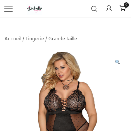
0
Accueil
/
Lingerie
/
Grande taille