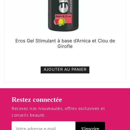
Eros Gel Stimulant à base d’Arnica et Clou de
Girofle
10. 000
CFA
N/A
AJOUTER AU PANIER
Restez connectée
Recevez nos nouveautés, offres exclusives et
conseils beauté.
S’inscrire