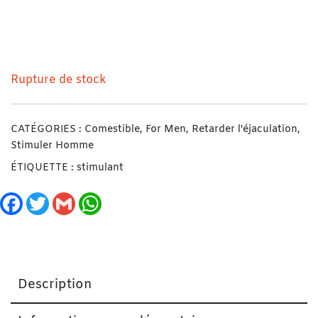
SupraMen Améliore l’Erection et Prolonge le Plaisir 4
pilules Labophyto
Rupture de stock
CATÉGORIES :
Comestible
,
For Men
,
Retarder l'éjaculation
,
Stimuler Homme
ÉTIQUETTE :
stimulant
Facebook
Twitter
Gmail
WhatsApp
Description