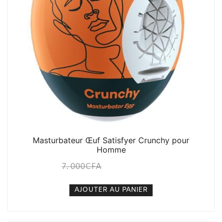
Masturbateur Œuf Satisfyer Crunchy pour
Homme
7. 000
CFA
5. 000
CFA
N/A
AJOUTER AU PANIER