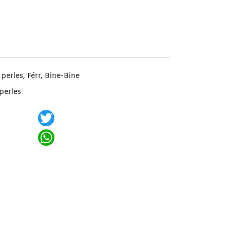
 Bine-Bine Amy Shine
perles, Férr, Bine-Bine
perles
Twitter
WhatsApp