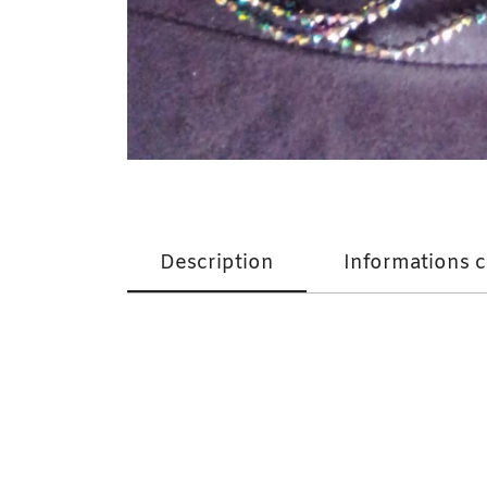
Description
Informations 
2 Ceintures en perles/ Bine-Bine Amy Shi