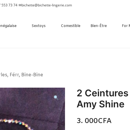
 553 73 74
✉
bichette@bichette-lingerie.com
énégalaise
Sextoys
Comestible
Bien-Être
For
les, Férr, Bine-Bine
2 Ceintures
Amy Shine
3. 000
CFA
N/A