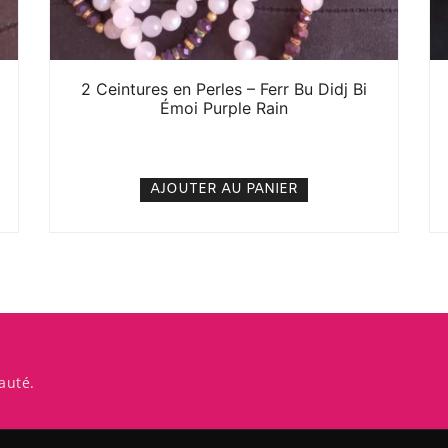
2 Ceintures en Perles – Ferr Bu Didj Bi
Émoi Purple Rain
5. 000
CFA
N/A
AJOUTER AU PANIER
auté.