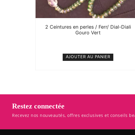
2 Ceintures en perles / Ferr/ Dial-Diali
Gouro Vert
5. 000
CFA
N/A
AJOUTER AU PANIER
Restez connectée
Recevez nos nouveautés, offres exclusives et conseils be